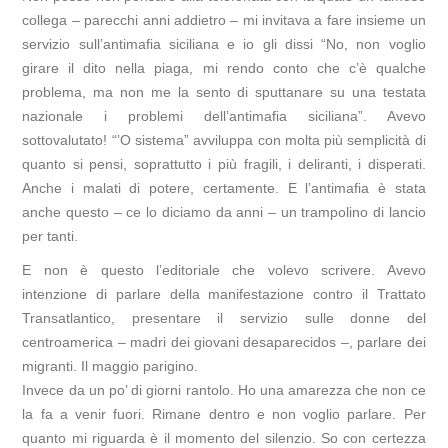
collega – parecchi anni addietro – mi invitava a fare insieme un
servizio sull’antimafia siciliana e io gli dissi “No, non voglio
girare il dito nella piaga, mi rendo conto che c’è qualche
problema, ma non me la sento di sputtanare su una testata
nazionale i problemi dell’antimafia siciliana”. Avevo
sottovalutato! “’O sistema” avviluppa con molta più semplicità di
quanto si pensi, soprattutto i più fragili, i deliranti, i disperati.
Anche i malati di potere, certamente. E l’antimafia è stata
anche questo – ce lo diciamo da anni – un trampolino di lancio
per tanti.
E non è questo l’editoriale che volevo scrivere. Avevo
intenzione di parlare della manifestazione contro il Trattato
Transatlantico, presentare il servizio sulle donne del
centroamerica – madri dei giovani desaparecidos –, parlare dei
migranti. Il maggio parigino.
Invece da un po’ di giorni rantolo. Ho una amarezza che non ce
la fa a venir fuori. Rimane dentro e non voglio parlare. Per
quanto mi riguarda è il momento del silenzio. So con certezza