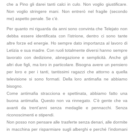
che a Pino gli darei tanti calci in culo. Non voglio giustificare.
Non voglio stringere mani. Non entrerò nel fragile (secondo
me) aspetto penale. Se c’è.
Per quanto mi riguarda da anni sono convinta che Telejato non
debba essere identificata con l’istrione, dentro ci sono tante
altre forze ed energie. Ho sempre dato importanza al lavoro di
Letizia e sua madre. Con ruoli totalmente diversi hanno sempre
lavorato con dedizione, abnegazione e semplicità. Anche gli
altri due figli, ma loro in particolare. Bisogna avere un pensiero
per loro e per i tanti, tantissimi ragazzi che attorno a quella
televisione si sono formati. Della loro antimafia ne abbiamo
bisogno.
Come antimafia stracciona e spettinata, abbiamo fatto una
buona antimafia. Questo non va rinnegato. C’è gente che va
avanti da trent’anni senza medaglie e pennacchi. Senza
riconoscimenti e stipendi.
Non posso non pensare alle trasferte senza denari, alle dormite
in macchina per risparmiare sugli alberghi e perché l’indomani