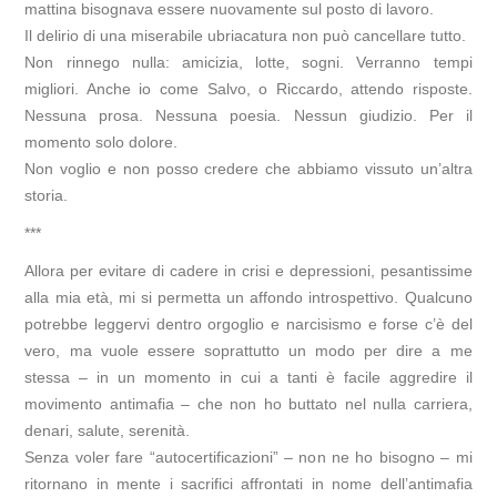
mattina bisognava essere nuovamente sul posto di lavoro.
Il delirio di una miserabile ubriacatura non può cancellare tutto.
Non rinnego nulla: amicizia, lotte, sogni. Verranno tempi
migliori. Anche io come Salvo, o Riccardo, attendo risposte.
Nessuna prosa. Nessuna poesia. Nessun giudizio. Per il
momento solo dolore.
Non voglio e non posso credere che abbiamo vissuto un’altra
storia.
***
Allora per evitare di cadere in crisi e depressioni, pesantissime
alla mia età, mi si permetta un affondo introspettivo. Qualcuno
potrebbe leggervi dentro orgoglio e narcisismo e forse c’è del
vero, ma vuole essere soprattutto un modo per dire a me
stessa – in un momento in cui a tanti è facile aggredire il
movimento antimafia – che non ho buttato nel nulla carriera,
denari, salute, serenità.
Senza voler fare “autocertificazioni” – non ne ho bisogno – mi
ritornano in mente i sacrifici affrontati in nome dell’antimafia