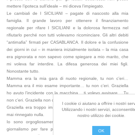
mettere l’ipoteca sull’ideale – mi diceva l’impiegato.
Le cambiali de I SICILIANI – pagate di nascosto alla mia
famiglia. Il grande lavoro per ottenere il finanziamento
regionale per rifare I SICILIANI e la dolorosa fermezza nel
rifiutarlo perché non tutti volevamo ricominciare. Gli altri debiti
“antimafia” firmati per CASABLANCA. Il dolore e la confusione
dei giorni in cui – in maniera inizialmente isolata – la mia casa
era pignorata e non sapevo come spiegare a mio marito, che
mi voleva far interdire. La difesa generosa dei miei figli.
Nonostante tutto.
Mamma era la mia gara di nuoto regionale, tu non c’eri…
Mamma era il mio esame importante… tu non c’eri. Graziella
ho avuto l’incidente con la macchina… ti volevo avvisare… Tu
non c’eri. Graziella non c’era mai.
I cookie ci aiutano a offrire i nostri serv
Graziella era troppo impegnata nella lotta alla mafia. Non ho
Utilizzando i nostri servizi, acconsentit
mai rinnegato nulla.
nostro utilizzo dei cookie.
Io sono orgogliosamente comunista e antimafiosa. Faccio
giornalismo per fare politica e informazione antimafia. Non
OK