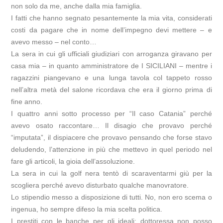
non solo da me, anche dalla mia famiglia.
I fatti che hanno segnato pesantemente la mia vita, considerati
costi da pagare che in nome dell’impegno devi mettere – e
avevo messo – nel conto…
La sera in cui gli ufficiali giudiziari con arroganza giravano per
casa mia – in quanto amministratore de I SICILIANI – mentre i
ragazzini piangevano e una lunga tavola col tappeto rosso
nell’altra metà del salone ricordava che era il giorno prima di
fine anno.
I quattro anni sotto processo per “Il caso Catania” perché
avevo osato raccontare… Il disagio che provavo perché
“imputata”, il dispiacere che provavo pensando che forse stavo
deludendo, l’attenzione in più che mettevo in quel periodo nel
fare gli articoli, la gioia dell’assoluzione.
La sera in cui la golf nera tentò di scaraventarmi giù per la
scogliera perché avevo disturbato qualche manovratore.
Lo stipendio messo a disposizione di tutti. No, non ero scema o
ingenua, ho sempre difeso la mia scelta politica.
I prestiti con le banche per gli ideali: dottoressa non posso