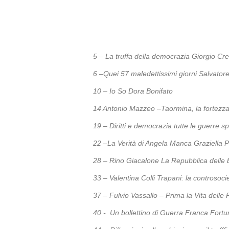
5
– La truffa della democrazia Giorgio Cr
6 –
Quei 57 maledettissimi giorni
Salvatore
10 – Io So
Dora Bonifato
14 Antonio Mazzeo –
Taormina, la fortezz
19 – Diritti e democrazia tutte le guerre 
22 –La Verità di Angela Manca Graziella P
28 –
Rino Giacalone
La Repubblica delle
33 –
Valentina Colli
Trapani: la controsoci
37 – Fulvio Vassallo – Prima la Vita delle P
40 - Un bollettino di Guerra
Franca Fortu