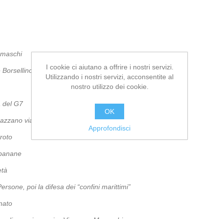
emaschi
I cookie ci aiutano a offrire i nostri servizi.
 Borsellino
Utilizzando i nostri servizi, acconsentite al
nostro utilizzo dei cookie.
a del G7
OK
spazzano via
– Pina Palella
Approfondisci
roto
 banane
età
ersone, poi la difesa dei “confini marittimi”
nato