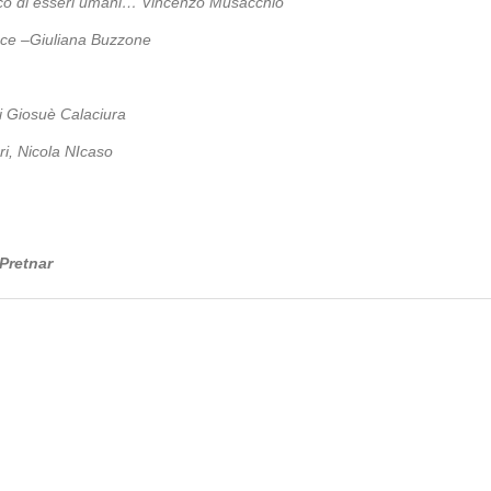
ffico di esseri umani…
Vincenzo Musacchio
ce –Giuliana Buzzone
di Giosuè Calaciura
ri, Nicola NIcaso
Pretnar