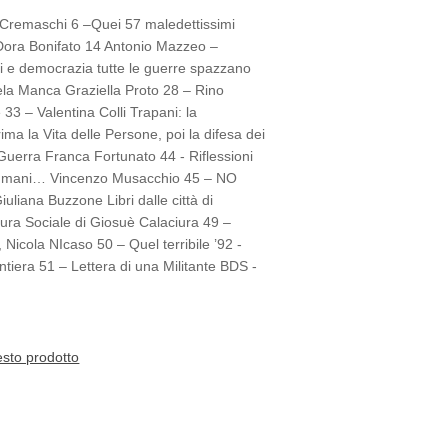
o Cremaschi 6 –Quei 57 maledettissimi
o Dora Bonifato 14 Antonio Mazzeo –
tti e democrazia tutte le guerre spazzano
gela Manca Graziella Proto 28 – Rino
3 – Valentina Colli Trapani: la
ima la Vita delle Persone, poi la difesa dei
i Guerra Franca Fortunato 44 - Riflessioni
seri umani… Vincenzo Musacchio 45 – NO
liana Buzzone Libri dalle città di
ttura Sociale di Giosuè Calaciura 49 –
 Nicola NIcaso 50 – Quel terribile ’92 -
rontiera 51 – Lettera di una Militante BDS -
esto prodotto