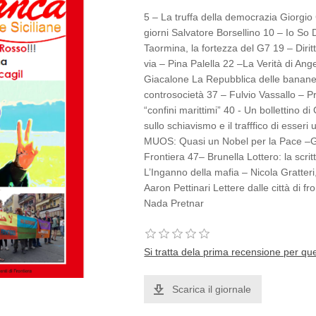
5 – La truffa della democrazia Giorgi
giorni Salvatore Borsellino 10 – Io S
Taormina, la fortezza del G7 19 – Diri
via – Pina Palella 22 –La Verità di An
Giacalone La Repubblica delle banane 3
controsocietà 37 – Fulvio Vassallo – Pr
“confini marittimi” 40 - Un bollettino d
sullo schiavismo e il trafffico di es
MUOS: Quasi un Nobel per la Pace –Giu
Frontiera 47– Brunella Lottero: la scri
L’Inganno della mafia – Nicola Gratteri,
Aaron Pettinari Lettere dalle città di f
Nada Pretnar
Si tratta dela prima recensione per qu
Scarica il giornale