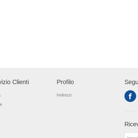
izio Clienti
Profilo
Segu
a
Indirizzi
ie
Ricev