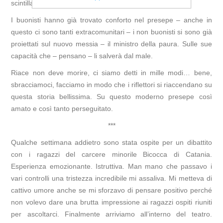
scintillante. Patinato. Luccicante.
I buonisti hanno già trovato conforto nel presepe – anche in
questo ci sono tanti extracomunitari – i non buonisti si sono già
proiettati sul nuovo messia – il ministro della paura. Sulle sue
capacità che – pensano – li salverà dal male.
Riace non deve morire, ci siamo detti in mille modi… bene,
sbracciamoci, facciamo in modo che i riflettori si riaccendano su
questa storia bellissima. Su questo moderno presepe così
amato e così tanto perseguitato.
***
Qualche settimana addietro sono stata ospite per un dibattito
con i ragazzi del carcere minorile Bicocca di Catania.
Esperienza emozionante. Istruttiva. Man mano che passavo i
vari controlli una tristezza incredibile mi assaliva. Mi metteva di
cattivo umore anche se mi sforzavo di pensare positivo perché
non volevo dare una brutta impressione ai ragazzi ospiti riuniti
per ascoltarci. Finalmente arriviamo all’interno del teatro.