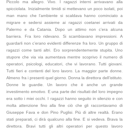
Piccolo ma allegro. Vivo. I ragazzi interni arrivavano alla
spicciolata. Inizialmente timidi si mettevano un poco isolati, poi
man mano che l’ambiente si scaldava hanno cominciato a
migrare e sedersi assieme ai ragazzi coetanei arrivati da
Palermo e da Catania. Dopo un attimo non c’era alcuna
barriera. Fra loro ridevano. Si scambiavano impressioni. A
guardarli non c’erano evidenti differenze fra loro. Un gruppo di
ragazzi come tanti altri. Ero sorprendentemente stupita. Uno
stupore che via via aumentava mentre scoprivo il numero di
operatori, psicologi, educatori, che vi lavorano. Tutti giovani.
Tutti fieri e contenti del loro lavoro. La maggior parte donne.
Almeno fra i presenti quel giorno. Donna la direttora dell’istituto.
Donne le guardie. Un lavoro che è anche un grande
investimento emotivo. E una parte dei risultati del loro impegno
era sotto i miei occhi. I ragazzi hanno seguito in silenzio e con
molta attenzione fino alla fine ciò che gli raccontavamo di
Giuseppe Fava e don Pino Puglisi. Più di altre realtà. Erano
stati preparati, ci dirà qualcuno alla fine. E si vedeva. Brava la
direttora. Bravi tutti gli altri operatori per questo lavoro