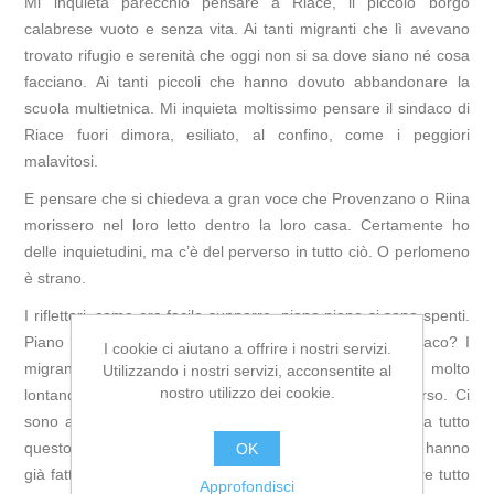
Mi inquieta parecchio pensare a Riace, il piccolo borgo
calabrese vuoto e senza vita. Ai tanti migranti che lì avevano
trovato rifugio e serenità che oggi non si sa dove siano né cosa
facciano. Ai tanti piccoli che hanno dovuto abbandonare la
scuola multietnica. Mi inquieta moltissimo pensare il sindaco di
Riace fuori dimora, esiliato, al confino, come i peggiori
malavitosi.
E pensare che si chiedeva a gran voce che Provenzano o Riina
morissero nel loro letto dentro la loro casa. Certamente ho
delle inquietudini, ma c’è del perverso in tutto ciò. O perlomeno
è strano.
I riflettori, come era facile supporre, piano piano si sono spenti.
Piano piano non se ne parlerà più. Riace? Il suo sindaco? I
I cookie ci aiutano a offrire i nostri servizi.
migranti che parlavano il dialetto calabrese? Tutto molto
Utilizzando i nostri servizi, acconsentite al
nostro utilizzo dei cookie.
lontano. Sì è vero, ci sono ancora iniziative pro in corso. Ci
sono ancora molte persone che tentano di tenere in vita tutto
questo… Ma le feste per la maggior parte della gente hanno
OK
già fatto il loro dovere, far dimenticare i dolori e far vedere tutto
Approfondisci