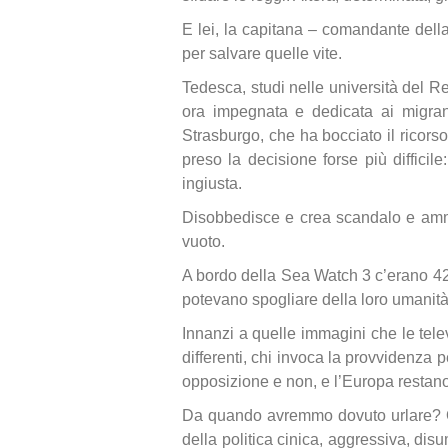
E lei, la capitana – comandante della
per salvare quelle vite.
Tedesca, studi nelle università del R
ora impegnata e dedicata ai migrant
Strasburgo, che ha bocciato il ricors
preso la decisione forse più difficil
ingiusta.
Disobbedisce e crea scandalo e ammi
vuoto.
A bordo della Sea Watch 3 c’erano 42 
potevano spogliare della loro umanità 
Innanzi a quelle immagini che le tel
differenti, chi invoca la provvidenza 
opposizione e non, e l’Europa restano m
Da quando avremmo dovuto urlare? Oc
della politica cinica, aggressiva, di