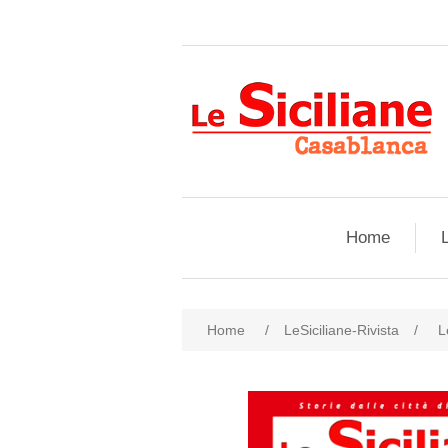
Home
L
Home
/
LeSiciliane-Rivista
/
L