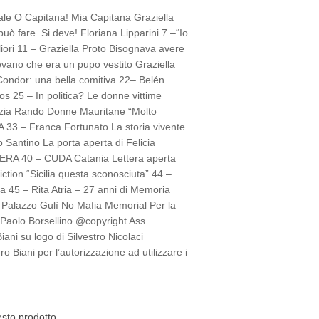
oriale O Capitana! Mia Capitana Graziella
può fare. Si deve! Floriana Lipparini 7 –“Io
iori 11 – Graziella Proto Bisognava avere
vano che era un pupo vestito Graziella
ondor: una bella comitiva 22– Belén
25 – In politica? Le donne vittime
razia Rando Donne Mauritane “Molto
3 – Franca Fortunato La storia vivente
 Santino La porta aperta di Felicia
A 40 – CUDA Catania Lettera aperta
ction “Sicilia questa sconosciuta” 44 –
era 45 – Rita Atria – 27 anni di Memoria
 Palazzo Gulì No Mafia Memorial Per la
- Paolo Borsellino @copyright Ass.
iani su logo di Silvestro Nicolaci
Biani per l’autorizzazione ad utilizzare i
esto prodotto