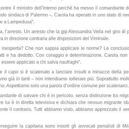
ntro il ministro dell'Interno perché ha messo il comandante d
do sindaco di Palermo –. Carola ha operato in uno stato di nec
ave a Lampedusa”.
, l’arresto. Un arresto che la gip Alessandra Vella nel giro d
 in direzione contraria alle disposizioni del Viminale.
 inesperta? Che non sappia applicare le norme? Le conclusioni
 fatti e ha dedotto. Con coraggio e determinazione. Carola non
ò essere applicato a chi salva naufraghi”.
e il capo si è scatenato a lanciare insulti e minacce della peg
iamo già in tanti – non intendiamo tollerare più. Soprattutto mo
o. Aspettiamo solo una parola d’ordine comune per scatenarci.
ante di salvare chi è in pericolo, senza distinzione tra migrant
 lui è in diretta televisiva e dichiara che nessun migrante sba
nte il contrario. Tutti abbiamo visto, abbiamo apprezzato il se
erseguire la capitana sono insorti gli avvocati penalisti di M