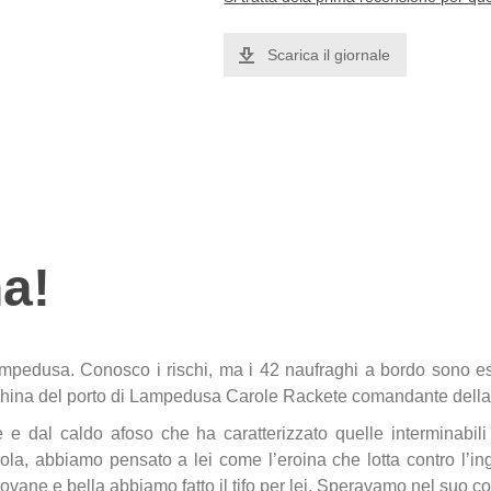
Scarica il giornale
!
a!
ampedusa. Conosco i rischi, ma i 42 naufraghi a bordo sono esa
anchina del porto di Lampedusa Carole Rackete comandante dell
 e dal caldo afoso che ha caratterizzato quelle interminabili gi
ola, abbiamo pensato a lei come l’eroina che lotta contro l’ingiu
giovane e bella abbiamo fatto il tifo per lei. Speravamo nel suo c