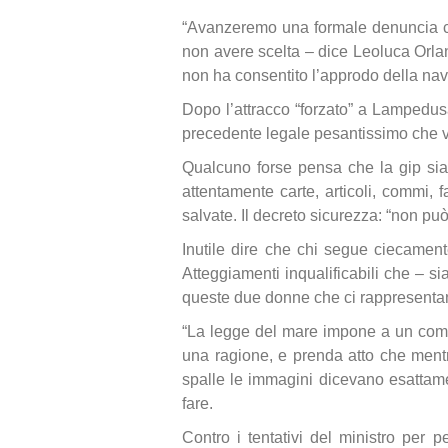
“Avanzeremo una formale denuncia co
non avere scelta – dice Leoluca Orlan
non ha consentito l’approdo della n
Dopo l’attracco “forzato” a Lampedusa
precedente legale pesantissimo che va
Qualcuno forse pensa che la gip sia
attentamente carte, articoli, commi,
salvate. Il decreto sicurezza: “non pu
Inutile dire che chi segue ciecament
Atteggiamenti inqualificabili che – s
queste due donne che ci rappresentan
“La legge del mare impone a un comand
una ragione, e prenda atto che mentre
spalle le immagini dicevano esattame
fare.
Contro i tentativi del ministro per p