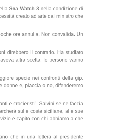
ella
Sea Watch 3
nella condizione di
essità creato ad arte dal ministro che
i poche ore annulla. Non convalida. Un
 direbbero il contrario. Ha studiato
 aveva altra scelta, le persone vanno
giore specie nei confronti della gip.
lte donne e, piaccia o no, difenderemo
i e crocieristi”. Salvini se ne faccia
rcherà sulle coste siciliane, alle sue
rvizio e capito con chi abbiamo a che
ilano che in una lettera al presidente