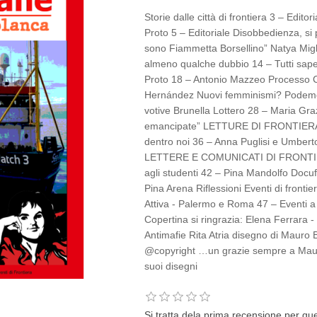
Storie dalle città di frontiera 3 – Edit
Proto 5 – Editoriale Disobbedienza, si 
sono Fiammetta Borsellino” Natya Migl
almeno qualche dubbio 14 – Tutti sape
Proto 18 – Antonio Mazzeo Processo C
Hernández Nuovi femminismi? Podemos 
votive Brunella Lottero 28 – Maria G
emancipate” LETTURE DI FRONTIERA 3
dentro noi 36 – Anna Puglisi e Umberto
LETTERE E COMUNICATI DI FRONTIER
agli studenti 42 – Pina Mandolfo Docufi
Pina Arena Riflessioni Eventi di fronti
Attiva - Palermo e Roma 47 – Eventi a
Copertina si ringrazia: Elena Ferrara 
Antimafie Rita Atria disegno di Mauro B
@copyright …un grazie sempre a Mauro 
suoi disegni
Si tratta dela prima recensione per qu