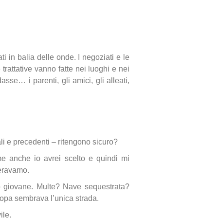
ati in balia delle onde. I negoziati e le
 trattative vanno fatte nei luoghi e nei
se… i parenti, gli amici, gli alleati,
li e precedenti – ritengono sicuro?
e anche io avrei scelto e quindi mi
 eravamo.
to giovane. Multe? Nave sequestrata?
uropa sembrava l’unica strada.
ile.