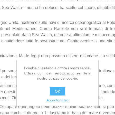
 Sea Watch – non ci ha deluso: ha scelto col cuore, disubbidit
egno Unito, nostromo sulle navi di ricerca oceanografica al Po
i nel Mediterraneo, Carola Rackete non si è fermata di front
o presentato dalla Sea Watch, difronte a ultimatum e minacce agg
e: disattendere tutte le sovrastrutture. Contravvenire a una sit
razione. Ma le leggi non possono essere disumane. La solid
I cookie ci aiutano a offrire i nostri servizi.
persone bisognose di soccorso e di appoggio, non si trattava di
Utilizzando i nostri servizi, acconsentite al
e dei loro bisogni.
nostro utilizzo dei cookie.
evisioni rimandano in continuazione c’è stata indignazione, com
OK
per questi figli di un dio minore… ma la maggior parte al conforto
uti. Zitti. Impassibili innanzi a questa ulteriore tragedia.
Approfondisci
cupare ogni angolo delle piazze e delle strade? Non si può st
sumana cambi. Il ritornello “Li lasciamo in balia del mare e ved