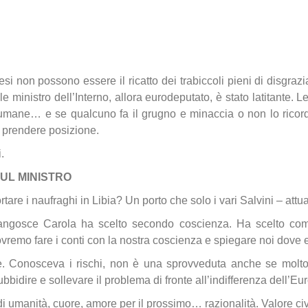
 paesi non possono essere il ricatto dei trabiccoli pieni di disgrazi
e ministro dell’Interno, allora eurodeputato, è stato latitante. Le
umane… e se qualcuno fa il grugno e minaccia o non lo ricordas
 prendere posizione.
.
UL MINISTRO
re i naufraghi in Libia? Un porto che solo i vari Salvini – attua
e angosce Carola ha scelto secondo coscienza. Ha scelto com
vremo fare i conti con la nostra coscienza e spiegare noi dove
cile. Conosceva i rischi, non è una sprovveduta anche se mol
bbidire e sollevare il problema di fronte all’indifferenza dell’E
i umanità, cuore, amore per il prossimo… razionalità. Valore civ