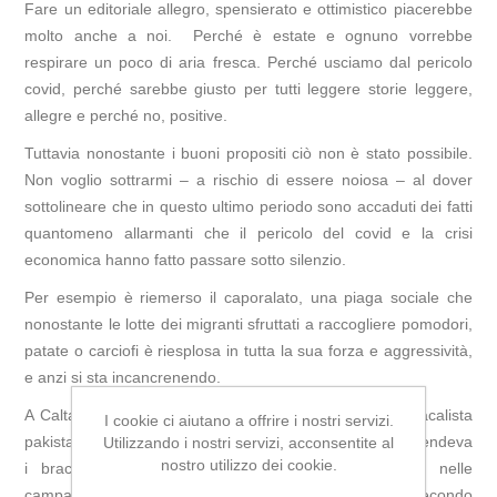
Fare un editoriale allegro, spensierato e ottimistico piacerebbe
molto anche a noi. Perché è estate e ognuno vorrebbe
respirare un poco di aria fresca. Perché usciamo dal pericolo
covid, perché sarebbe giusto per tutti leggere storie leggere,
allegre e perché no, positive.
Tuttavia nonostante i buoni propositi ciò non è stato possibile.
Non voglio sottrarmi – a rischio di essere noiosa – al dover
sottolineare che in questo ultimo periodo sono accaduti dei fatti
quantomeno allarmanti che il pericolo del covid e la crisi
economica hanno fatto passare sotto silenzio.
Per esempio è riemerso il caporalato, una piaga sociale che
nonostante le lotte dei migranti sfruttati a raccogliere pomodori,
patate o carciofi è riesplosa in tutta la sua forza e aggressività,
e anzi si sta incancrenendo.
A Caltanissetta qualche mese addietro un giovane sindacalista
I cookie ci aiutano a offrire i nostri servizi.
pakistano è stato assassinato a coltellate solo perché difendeva
Utilizzando i nostri servizi, acconsentite al
nostro utilizzo dei cookie.
i braccianti suoi connazionali, sfruttati dai caporali nelle
campagne tra Agrigento e Caltanissetta. Massacrato, secondo