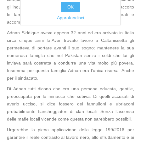
OK
gli inquirenti, da cinque suoi connazionali perché aveva raccolto
le lamentele dei suoi conterranei vittime dei caporali e
Approfondisci
accompagnato uno di loro a sporgere denuncia.
Adnan Siddique aveva appena 32 anni ed era arrivato in Italia
circa cinque anni fa.Aver trovato lavoro a Caltanissetta gli
permetteva di portare avanti il suo sogno: mantenere la sua
numerosa famiglia che nel Pakistan senza i soldi che lui gli
inviava sarà costretta a condurre una vita molto più povera.
Insomma per questa famiglia Adnan era l’unica risorsa. Anche
per il sindacato.
Di Adnan tutti dicono che era una persona educata, gentile,
preoccupata per le minacce che subiva. Di quelli accusati di
averlo ucciso, si dice fossero dei fannulloni e ubriaconi
probabilmente fiancheggiatori di clan locali. Senza l’assenso
delle mafie locali vicende come questa non sarebbero possibili.
Urgerebbe la piena applicazione della legge 199/2016 per
garantire il reale contrasto al lavoro nero, allo sfruttamento e ai