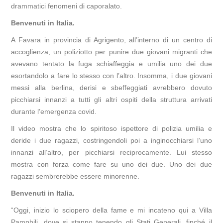
drammatici fenomeni di caporalato.
Benvenuti in Italia.
A Favara in provincia di Agrigento, all’interno di un centro di
accoglienza, un poliziotto per punire due giovani migranti che
avevano tentato la fuga schiaffeggia e umilia uno dei due
esortandolo a fare lo stesso con l’altro. Insomma, i due giovani
messi alla berlina, derisi e sbeffeggiati avrebbero dovuto
picchiarsi innanzi a tutti gli altri ospiti della struttura arrivati
durante l’emergenza covid.
Il video mostra che lo spiritoso ispettore di polizia umilia e
deride i due ragazzi, costringendoli poi a inginocchiarsi l’uno
innanzi all’altro, per picchiarsi reciprocamente. Lui stesso
mostra con forza come fare su uno dei due. Uno dei due
ragazzi sembrerebbe essere minorenne.
Benvenuti in Italia.
“Oggi, inizio lo sciopero della fame e mi incateno qui a Villa
Pamphili, dove si stanno tenendo gli Stati Generali, finché il