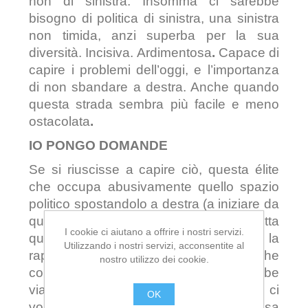
non di sinistra. Insomma ci sarebbe
bisogno di politica di sinistra, una sinistra
non timida, anzi superba per la sua
diversità. Incisiva. Ardimentosa
.
Capace di
capire i problemi dell’oggi, e l’importanza
di non sbandare a destra. Anche quando
questa strada sembra più facile e meno
ostacolata
.
IO PONGO DOMANDE
Se si riuscisse a capire ciò, questa élite
che occupa abusivamente quello spazio
politico spostandolo a destra (a iniziare da
quando? Da Renzi? Da prima?), tutta
I cookie ci aiutano a offrire i nostri servizi.
questa gente che la sinistra non la
Utilizzando i nostri servizi, acconsentite al
rappresenta (a dispetto dei media che
nostro utilizzo dei cookie.
continuano a chiamarla tale), andrebbe
via. Certamente ci vorrà del tempo, ci
OK
vorrà pazienza affinché quella nebulosa