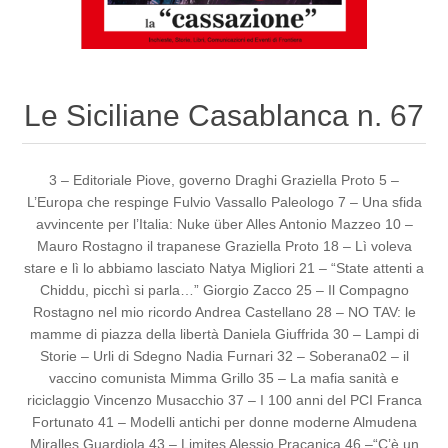
Le Siciliane Casablanca n. 67
3 – Editoriale Piove, governo Draghi Graziella Proto 5 –
L’Europa che respinge Fulvio Vassallo Paleologo 7 – Una sfida
avvincente per l’Italia: Nuke über Alles Antonio Mazzeo 10 –
Mauro Rostagno il trapanese Graziella Proto 18 – Lì voleva
stare e lì lo abbiamo lasciato Natya Migliori 21 – “State attenti a
Chiddu, picchì si parla…” Giorgio Zacco 25 – Il Compagno
Rostagno nel mio ricordo Andrea Castellano 28 – NO TAV: le
mamme di piazza della libertà Daniela Giuffrida 30 – Lampi di
Storie – Urli di Sdegno Nadia Furnari 32 – Soberana02 – il
vaccino comunista Mimma Grillo 35 – La mafia sanità e
riciclaggio Vincenzo Musacchio 37 – I 100 anni del PCI Franca
Fortunato 41 – Modelli antichi per donne moderne Almudena
Miralles Guardiola 43 – Limites Alessio Pracanica 46 –“C’è un