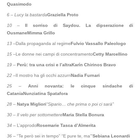
Quasimodo
6 –
Lucy la bastarda
Graziella Proto
10 –
Il sorriso di Saydou. La dipserazione di
Ousmane
Mimma Grillo
13 –
Dalla propaganda al regime
Fulvio Vassallo Paleologo
15 –
Le donne nei campi di concentramento
Cetty Marcellino
19 –
Perù: tra una crisi e l’altra
Karín Chirinos Bravo
22 –
Il mostro ha gli occhi azzurri
Nadia Furnari
25 –
Anni novanta: le cinque sindache di
Catania
Nunziatina Spatafora
28 –
Natya Migliori
“Sipario… che prima o poi ci sarà”
30 –
Il velo per sottomettere
Maria Stella Bonura
34 –
L’approdo
Rosemarie Tasca d’Almerita
36 –
“Te però sei in tempo” “E pure te, ma’”
Sebiana Leonardi