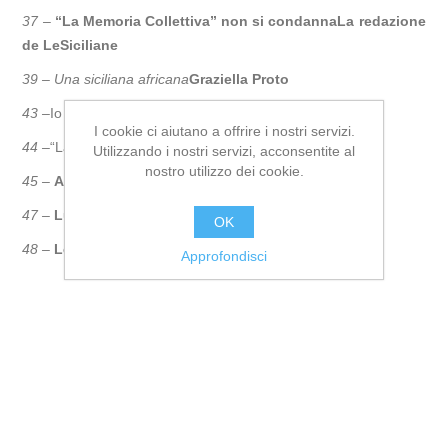
37 –
“La Memoria Collettiva” non si condanna
La redazione
de LeSiciliane
39 –
Una siciliana africana
Graziella Proto
43 –
Io sono Rita
Cucè – Furnari - Proto
I cookie ci aiutano a offrire i nostri servizi.
44 –
“La ventiduesima donna”
Angela Iantosca
Utilizzando i nostri servizi, acconsentite al
nostro utilizzo dei cookie.
45 –
Antonio Mazzeo
La scuola va alla guerra
47 –
Lucia D’Asta
Perché furono assolti?
OK
48 –
Letture di frontiera sul prossimo numero
Approfondisci