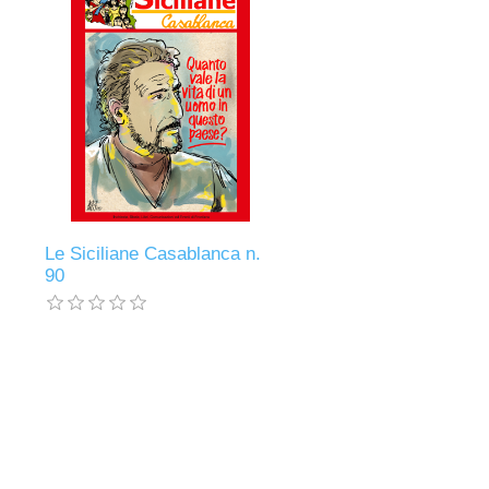
.
Le Siciliane Casablanca n.
90